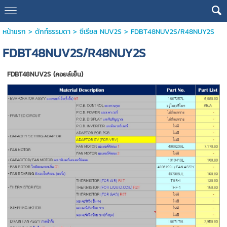
หน้าแรก
>
ดักท์ธรรมดา
>
ซีเรียล NUV2S
>
FDBT48NUV2S/R48NUY2S
FDBT48NUV2S/R48NUY2S
FDBT48NUV2S (คอยล์เย็น)