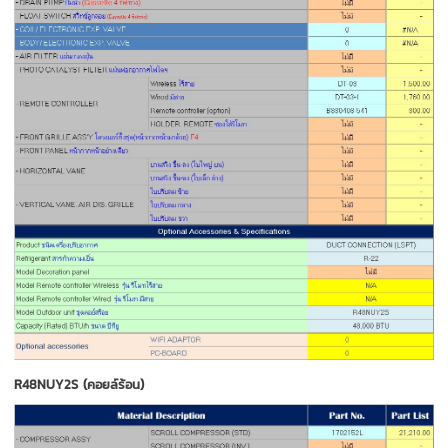
R48NUY2S (คอยล์ร้อน)