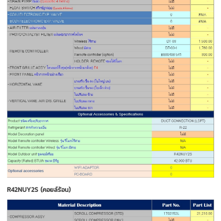
R42NUY2S (คอยล์ร้อน)