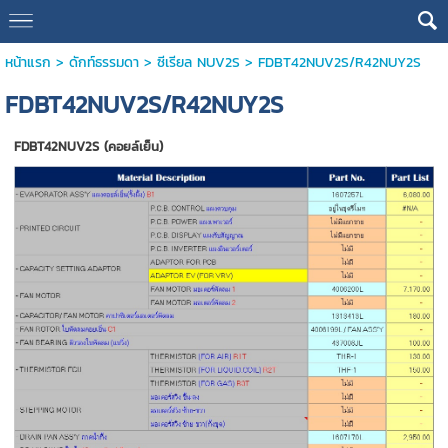
หน้าแรก
>
ดักท์ธรรมดา
>
ซีเรียล NUV2S
>
FDBT42NUV2S/R42NUY2S
FDBT42NUV2S/R42NUY2S
FDBT42NUV2S (คอยล์เย็น)