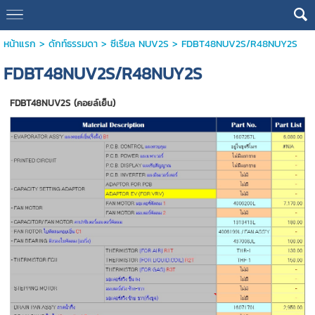
หน้าแรก
>
ดักท์ธรรมดา
>
ซีเรียล NUV2S
>
FDBT48NUV2S/R48NUY2S
FDBT48NUV2S/R48NUY2S
FDBT48NUV2S (คอยล์เย็น)