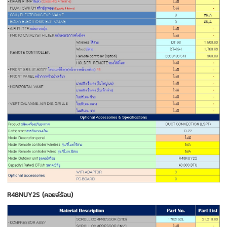
R48NUY2S (คอยล์ร้อน)