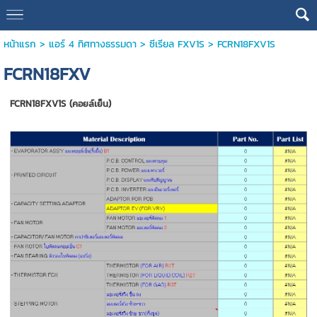
หน้าแรก
>
แอร์ 4 ทิศทางธรรมดา
>
ซีเรียล FXV1S
>
FCRN18FXV1S
FCRN18FXV
FCRN18FXV1S (คอยล์เย็น)